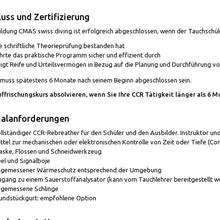
uss und Zertifizierung
ildung CMAS swiss diving ist erfolgreich abgeschlossen, wenn der Tauchschül
e schriftliche Theorieprüfung bestanden hat
hrte das praktische Programm sicher und effizient durch
igt Reife und Urteilsvermögen in Bezug auf die Planung und Durchführung 
 muss spätestens 6 Monate nach seinem Beginn abgeschlossen sein.
ffrischungskurs absolvieren, wenn Sie Ihre CCR Tätigkeit länger als 6 M
ialanforderungen
llständiger CCR-Rebreather für den Schüler und den Ausbilder. Instruktor u
ttel zur mechanischen oder elektronischen Kontrolle von Zeit oder Tiefe (Co
ske, Flossen und Schneidwerkzeug
el und Signalboje
ngemessener Wärmeschutz entsprechend der Umgebung
gang zu einem Sauerstoffanalysator (kann vom Tauchlehrer bereitgestellt w
gemessene Schlinge
ndstückgurt: empfohlene Option