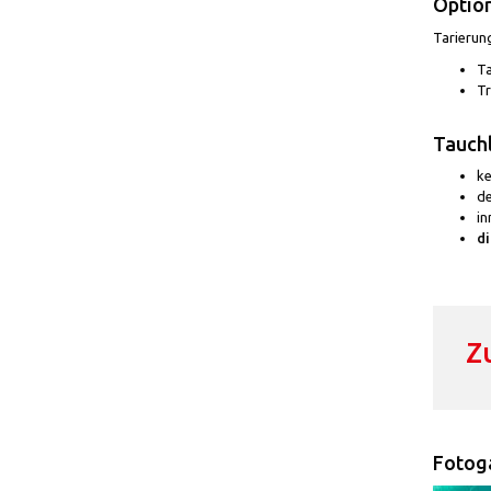
Optio
Tarierun
Ta
Tr
Tauchl
ke
d
in
d
Z
Fotoga