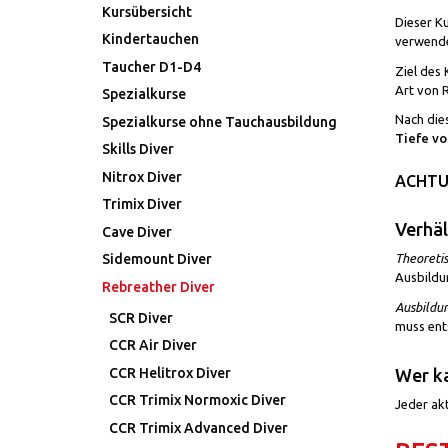
Kursübersicht
Dieser K
Kindertauchen
verwend
Taucher D1-D4
Ziel des 
Art von 
Spezialkurse
Nach die
Spezialkurse ohne Tauchausbildung
Tiefe vo
Skills Diver
Nitrox Diver
ACHTUN
Trimix Diver
Verhäl
Cave Diver
Sidemount Diver
Theoreti
Ausbildu
Rebreather Diver
Ausbildu
SCR Diver
muss ent
CCR Air Diver
Wer ka
CCR Helitrox Diver
CCR Trimix Normoxic Diver
Jeder ak
CCR Trimix Advanced Diver