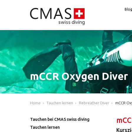
Blo
mCCR Oxygen Diver
Home
Tauchen lernen
Rebreather Diver
mCCR Oxy
mCC
Tauchen bei CMAS swiss diving
Tauchen lernen
Kurszi