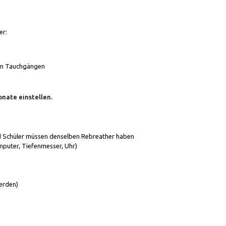
er:
von Tauchgängen
onate einstellen.
nd Schüler müssen denselben Rebreather haben
mputer, Tiefenmesser, Uhr)
erden)