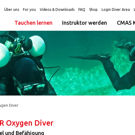
g
Über uns
For you
Videos & Downloads
FAQ
Shop
Login Diver Area
Tauchen lernen
Instruktor werden
CMAS K
gen Diver
R Oxygen Diver
el und Befähigung