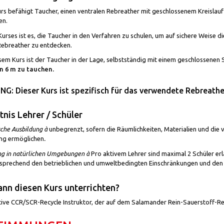
urs befähigt Taucher, einen ventralen Rebreather mit geschlossenem Kreisla
en.
Kurses ist es, die Taucher in den Verfahren zu schulen, um auf sichere Weise di
Rebreather zu entdecken.
sem Kurs ist der Taucher in der Lage, selbstständig mit einem geschlossenen
n 6 m zu tauchen.
G: Dieser Kurs ist spezifisch für das verwendete Rebreathe
tnis Lehrer / Schüler
sche Ausbildung
à
unbegrenzt, sofern die Räumlichkeiten, Materialien und die v
ng ermöglichen
.
ng in natürlichen Umgebungen
à
Pro aktivem Lehrer sind maximal 2 Schüler erlau
sprechend den betrieblichen und umweltbedingten Einschränkungen und den 
nn diesen Kurs unterrichten?
tive CCR/SCR-Recycle Instruktor, der auf dem Salamander Rein-Sauerstoff-