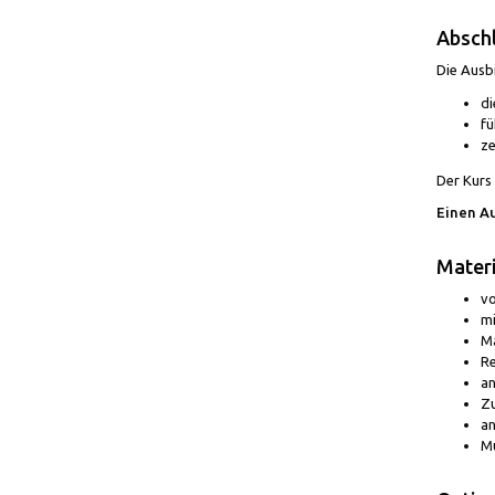
Abschl
Die Ausb
di
fü
ze
Der Kurs
Einen Au
Mater
vo
mi
Ma
Re
a
Zu
an
Mu