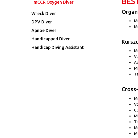
BES
mCCR Oxygen Diver
Organi
Wreck Diver
Mi
DPV Diver
Mi
Apnoe Diver
Handicapped Diver
Kursz
Handicap Diving Assistant
Mi
Vo
Ad
Mi
Ta
Cross
Mi
Vo
CC
Mi
Ta
Mi
Mi