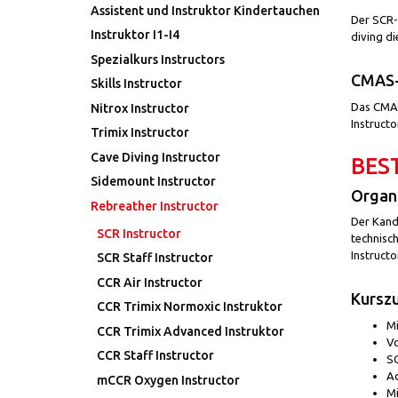
Assistent und Instruktor Kindertauchen
Der SCR-
Instruktor I1-I4
diving di
Spezialkurs Instructors
CMAS-
Skills Instructor
Das CMAS
Nitrox Instructor
Instructo
Trimix Instructor
Cave Diving Instructor
BES
Sidemount Instructor
Organi
Rebreather Instructor
Der Kand
SCR Instructor
technisc
Instruct
SCR Staff Instructor
CCR Air Instructor
Kursz
CCR Trimix Normoxic Instruktor
Mi
CCR Trimix Advanced Instruktor
Vo
CCR Staff Instructor
SC
Ad
mCCR Oxygen Instructor
Mi