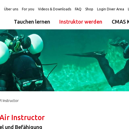
g
Über uns
For you
Videos & Downloads
FAQ
Shop
Login Diver Area
Tauchen lernen
Instruktor werden
CMAS K
R Instructor
Air Instructor
el und Befähigung