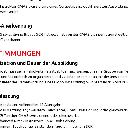
Instruktor CMAS swiss diving eines Gerätetyps ist qualifiziert zur Ausbildu
eses Geräts.
Anerkennung
 swiss diving Brevet SCR Instructor ist von der CMAS als international gült
r” anerkannt.
TIMMUNGEN
sation und Dauer der Ausbildung
idat muss seine Fähigkeiten als Ausbilder nachweisen, um eine Gruppe von 
h und theoretisch zu organisieren und zu leiten, indem er an mindestens eine
or unter der Verantwortung eines CMAS swiss diving SCR Staff Instruktors te
ulassung
ndestalter: vollendetes 18 Altersjahr
raussetzung: I2 (Zweistern Tauchlehrer) CMAS swiss diving, oder gleichwerti
R Taucher CMAS swiss diving oder gleichwertig
vanced Nitrox Instructors CMAS swiss diving
nimum Tauchgänge: 25 stunden Tauchen mit einem SCR