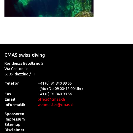
CMAS swiss diving
Residenza Betulla no 5
Via Cantonale
6595 Riazzino / TI
Telefon
+41 (0) 91 840 99 55
(Mo+Do 09.00-12:00 Uhr)
Fax
+41 (0) 91 840 99 56
Email
office@cmas.ch
Informatik
webmaster@cmas.ch
Sponsoren
Impressum
Sitemap
Disclaimer