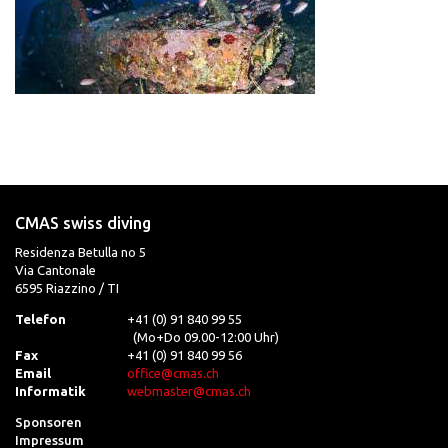
CMAS swiss diving
Residenza Betulla no 5
Via Cantonale
6595 Riazzino / TI
Telefon
+41 (0) 91 840 99 55
(Mo+Do 09.00-12:00 Uhr)
Fax
+41 (0) 91 840 99 56
Email
office@cmas.ch
Informatik
webmaster@cmas.ch
Sponsoren
Impressum