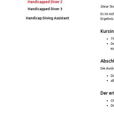
Handicapped Diver 2
Diese Tes
Handicapped Diver 3
Es ist ni
Handicap Diving Assistant
Ergebnis
Kursin
Th
De
ei
Absch
Die Ausbi
Di
al
Der er
CM
Di