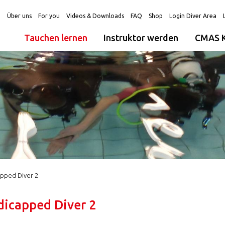
g
Über uns
For you
Videos & Downloads
FAQ
Shop
Login Diver Area
Tauchen lernen
Instruktor werden
CMAS K
pped Diver 2
icapped Diver 2