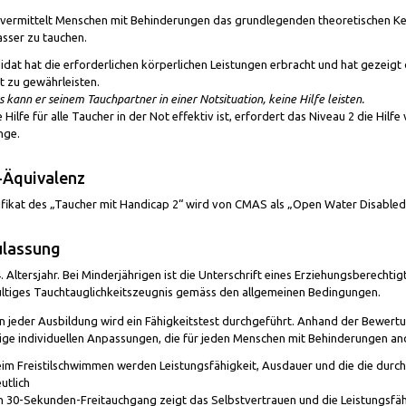
 vermittelt Menschen mit Behinderungen das grundlegenden theoretischen Kenn
asser zu tauchen.
dat hat die erforderlichen körperlichen Leistungen erbracht und hat gezeigt da
t zu gewährleisten.
s kann er seinem Tauchpartner in einer Notsituation, keine Hilfe leisten.
 Hilfe für alle Taucher in der Not effektiv ist, erfordert das Niveau 2 die Hilfe
nge.
Äquivalenz
fikat des „Taucher mit Handicap 2“ wird von CMAS als „Open Water Disabled D
ulassung
. Altersjahr. Bei Minderjährigen ist die Unterschrift eines Erziehungsberechtig
ltiges Tauchtauglichkeitszeugnis gemäss den allgemeinen Bedingungen.
n jeder Ausbildung wird ein Fähigkeitstest durchgeführt. Anhand der Bewertu
ge individuellen Anpassungen, die für jeden Menschen mit Behinderungen and
im Freistilschwimmen werden Leistungsfähigkeit, Ausdauer und die die dur
utlich
n 30-Sekunden-Freitauchgang zeigt das Selbstvertrauen und die Leistungsfä