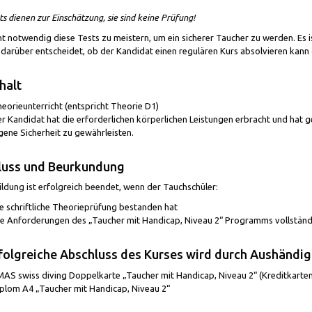
ts dienen zur Einschätzung, sie sind keine Prüfung!
cht notwendig diese Tests zu meistern, um ein sicherer Taucher zu werden. Es
 darüber entscheidet, ob der Kandidat einen regulären Kurs absolvieren kann 
halt
eorieunterricht (entspricht Theorie D1)
r Kandidat hat die erforderlichen körperlichen Leistungen erbracht und hat gez
gene Sicherheit zu gewährleisten.
luss und Beurkundung
ldung ist erfolgreich beendet, wenn der Tauchschüler:
e schriftliche Theorieprüfung bestanden hat
le Anforderungen des „Taucher mit Handicap, Niveau 2“ Programms vollständig
folgreiche Abschluss des Kurses wird durch Aushändig
AS swiss diving Doppelkarte „Taucher mit Handicap, Niveau 2“ (Kreditkarte
plom A4 „Taucher mit Handicap, Niveau 2“