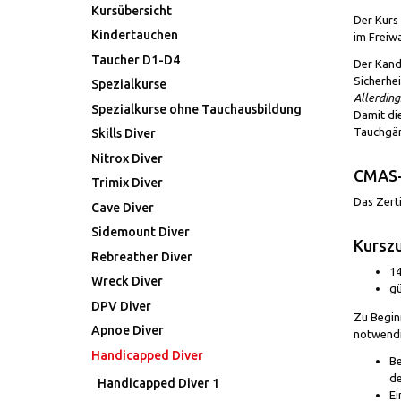
Kursübersicht
Der Kurs
Kindertauchen
im Freiw
Taucher D1-D4
Der Kandi
Sicherhei
Spezialkurse
Allerding
Spezialkurse ohne Tauchausbildung
Damit die
Tauchgä
Skills Diver
Nitrox Diver
CMAS-
Trimix Diver
Das Zerti
Cave Diver
Sidemount Diver
Kursz
Rebreather Diver
14
Wreck Diver
gü
DPV Diver
Zu Begin
Apnoe Diver
notwendi
Handicapped Diver
Be
de
Handicapped Diver 1
Ei