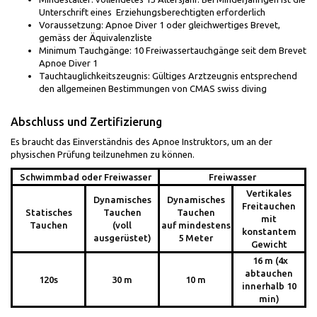
Unterschrift eines Erziehungsberechtigten erforderlich
Voraussetzung: Apnoe Diver 1 oder gleichwertiges Brevet,
gemäss der Äquivalenzliste
Minimum Tauchgänge: 10 Freiwassertauchgänge seit dem Brevet
Apnoe Diver 1
Tauchtauglichkeitszeugnis: Gültiges Arztzeugnis entsprechend
den allgemeinen Bestimmungen von CMAS swiss diving
Abschluss und Zertifizierung
Es braucht das Einverständnis des Apnoe Instruktors, um an der
physischen Prüfung teilzunehmen zu können.
Schwimmbad oder Freiwasser
Freiwasser
Vertikales
Dynamisches
Dynamisches
Freitauchen
Statisches
Tauchen
Tauchen
mit
Tauchen
(voll
auf mindestens
konstantem
ausgerüstet)
5 Meter
Gewicht
16 m (4x
abtauchen
120s
30 m
10 m
innerhalb 10
min)