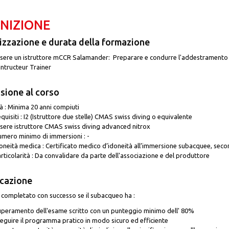
INIZIONE
zzazione e durata della formazione
sere un istruttore mCCR Salamander: Preparare e condurre l'addestramento con
Intructeur Trainer
ione al corso
à : Minima 20 anni compiuti
quisiti : I2 (Istruttore due stelle) CMAS swiss diving o equivalente
sere istruttore CMAS swiss diving advanced nitrox
mero minimo di immersioni : -
oneità medica : Certificato medico d’idoneità all’immersione subacquee, seco
rticolarità : Da convalidare da parte dell'associazione e del produttore
icazione
è completato con successo se il subacqueo ha :
peramento dell'esame scritto con un punteggio minimo dell' 80%
eguire il programma pratico in modo sicuro ed efficiente