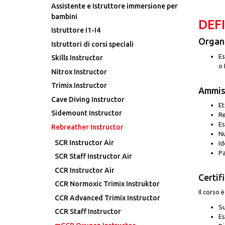
Assistente e Istruttore immersione per
bambini
DEF
Istruttore I1-I4
Organi
Istruttori di corsi speciali
Es
Skills Instructor
o 
Nitrox Instructor
Trimix Instructor
Ammiss
Cave Diving Instructor
Et
Sidemount Instructor
Re
Es
Rebreather Instructor
Nu
SCR Instructor Air
Id
Pa
SCR Staff Instructor Air
CCR Instructor Air
Certif
CCR Normoxic Trimix Instruktor
Il corso 
CCR Advanced Trimix Instructor
Su
CCR Staff Instructor
Es