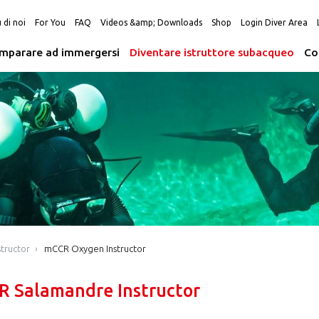
 di noi
For You
FAQ
Videos &amp; Downloads
Shop
Login Diver Area
Imparare ad immergersi
Diventare istruttore subacqueo
Co
tructor
mCCR Oxygen Instructor
 Salamandre Instructor