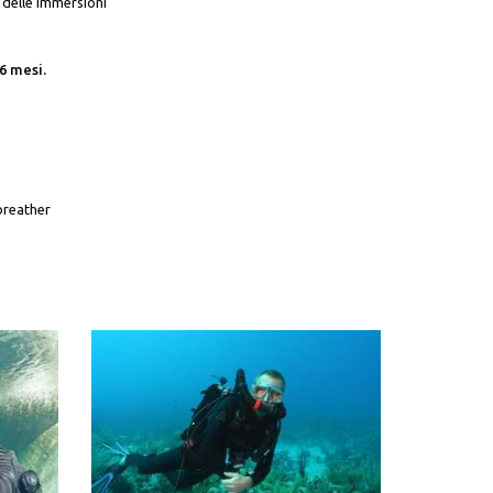
 delle immersioni
6 mesi.
breather