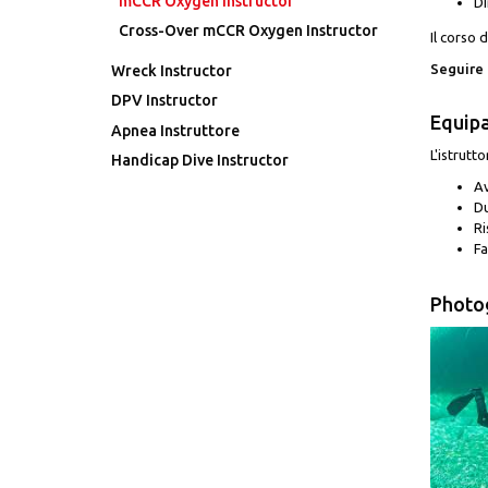
mCCR Oxygen Instructor
Di
Cross-Over mCCR Oxygen Instructor
Il corso 
Seguire 
Wreck Instructor
DPV Instructor
Equip
Apnea Instruttore
L'istrutt
Handicap Dive Instructor
Av
Du
Ri
Fa
Photog