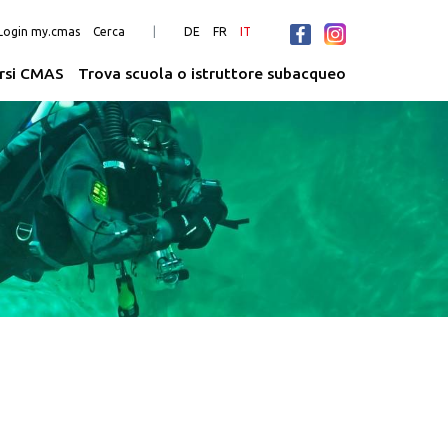
Login my.cmas
Cerca
DE
FR
IT
rsi CMAS
Trova scuola o istruttore subacqueo