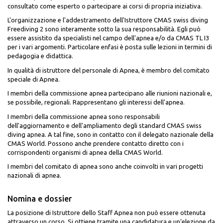
consultato come esperto o partecipare ai corsi di propria iniziativa.
L'organizzazione e l'addestramento dell'Istruttore CMAS swiss diving
Freediving 2 sono interamente sotto la sua responsabilità. Egli può
essere assistito da specialisti nel campo dell'apnea e/o da CMAS TL I3
per i vari argomenti. Particolare enfasi è posta sulle lezioni in termini di
pedagogia e didattica.
In qualità di istruttore del personale di Apnea, è membro del comitato
speciale di Apnea.
I membri della commissione apnea partecipano alle riunioni nazionali e,
se possibile, regionali. Rappresentano gli interessi dell'apnea.
I membri della commissione apnea sono responsabili
dell'aggiornamento e dell'ampliamento degli standard CMAS swiss
diving apnea. A tal fine, sono in contatto con il delegato nazionale della
CMAS World. Possono anche prendere contatto diretto con i
corrispondenti organismi di apnea della CMAS World.
I membri del comitato di apnea sono anche coinvolti in vari progetti
nazionali di apnea.
Nomina e dossier
La posizione di Istruttore dello Staff Apnea non può essere ottenuta
attraverso un corso. Si ottiene tramite una candidatura e un'elezione da