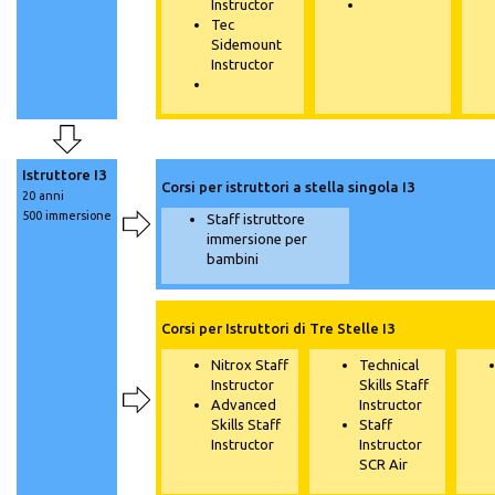
Instructor
Tec
Sidemount
Instructor
Istruttore I3
Corsi per istruttori a stella singola I3
20 anni
500 immersione
Staff istruttore
immersione per
bambini
Corsi per Istruttori di Tre Stelle I3
Nitrox Staff
Technical
Instructor
Skills Staff
Advanced
Instructor
Skills Staff
Staff
Instructor
Instructor
SCR Air