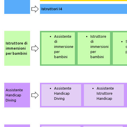
Istruttori I4
Assistente
Istruttore
di
di
Istruttore di
immersione
immersioni
immersioni
per
per
per bambini
bambini
bambini
Assistente
Assistente
Assistente
Handicap
Istruttore
Handicap
Diving
Handicap
Diving