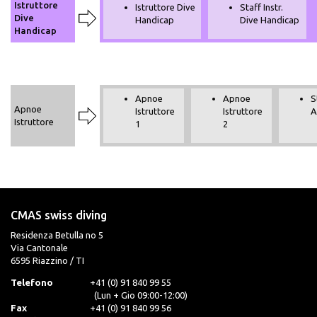
Istruttore
Istruttore Dive
Staff Instr.
Dive
Handicap
Dive Handicap
Handicap
Apnoe
Apnoe
S
Apnoe
Istruttore
Istruttore
A
Istruttore
1
2
CMAS swiss diving
Residenza Betulla no 5
Via Cantonale
6595 Riazzino / TI
Telefono
+41 (0) 91 840 99 55
(Lun + Gio 09:00-12:00)
Fax
+41 (0) 91 840 99 56