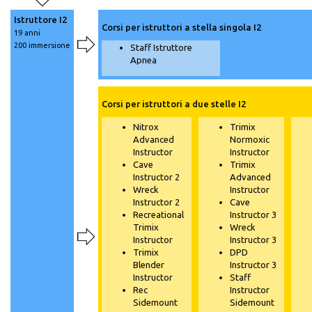
Istruttore I2
Corsi per istruttori a stella singola I2
19 anni
200 immersione
Staff Istruttore
Apnea
Corsi per istruttori a due stelle I2
Nitrox
Trimix
Advanced
Normoxic
Instructor
Instructor
Cave
Trimix
Instructor 2
Advanced
Wreck
Instructor
Instructor 2
Cave
Recreational
Instructor 3
Trimix
Wreck
Instructor
Instructor 3
Trimix
DPD
Blender
Instructor 3
Instructor
​Staff
Rec
Instructor
Sidemount
Sidemount