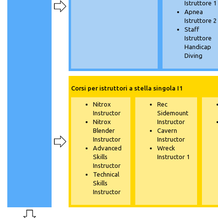
Istruttore 1
Apnea
Istruttore 2
Staff
Istruttore
Handicap
Diving
Corsi per istruttori a stella singola I1
Nitrox
Rec
Instructor
Sidemount
Nitrox
Instructor
Blender
Cavern
Instructor
Instructor
Advanced
Wreck
Skills
Instructor 1
Instructor
Technical
Skills
Instructor