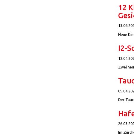
12 K
Gesi
13.06.20
Neue Kin
I2-S
12.04.20
Zwei neu
Tauc
09.04.20
Der Tauch
Hafe
26.03.20
Im Zürch