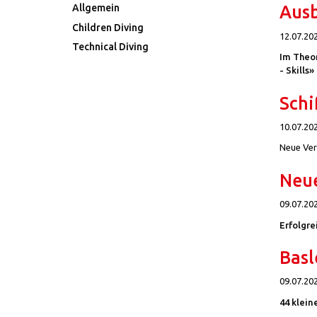
Allgemein
Ausb
Children Diving
12.07.20
Technical Diving
Im Theo
- Skills
Schi
10.07.20
Neue Ver
Neue
09.07.20
Erfolgre
Basl
09.07.20
44 klein