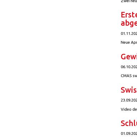
Zwei neue
Erst
abge
01.11.20
Neue Apn
Gewi
06.10.20
CMAS swi
Swis
23.09.20
Video de
Schl
01.09.20