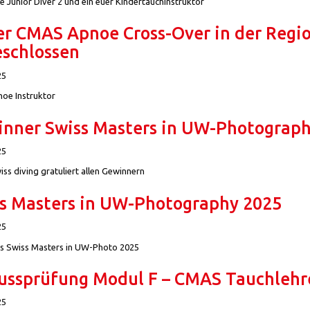
 Junior Diver 2 und ein euer Kindertauchinstruktor
er CMAS Apnoe Cross-Over in der Regi
schlossen
25
oe Instruktor
nner Swiss Masters in UW-Photograph
25
ss diving gratuliert allen Gewinnern
s Masters in UW-Photography 2025
25
s Swiss Masters in UW-Photo 2025
ussprüfung Modul F – CMAS Tauchlehr
25