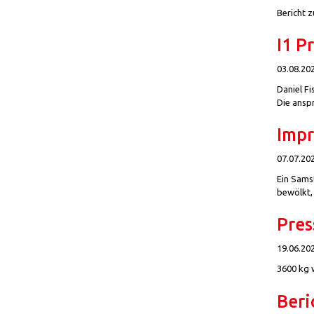
Bericht 
I1 P
03.08.20
Daniel Fi
Die ansp
Impr
07.07.20
Ein Sams
bewölkt,
Pres
19.06.20
3600 kg 
Beri