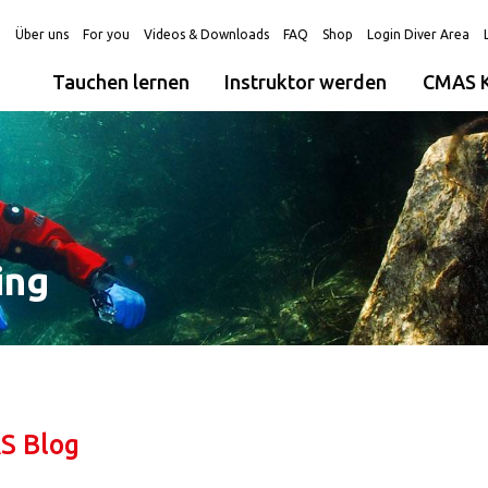
g
Über uns
For you
Videos & Downloads
FAQ
Shop
Login Diver Area
Tauchen lernen
Instruktor werden
CMAS K
ing
S Blog