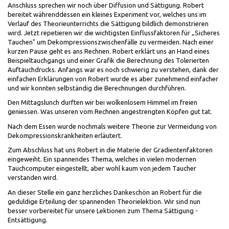
Anschluss sprechen wir noch über Diffusion und Sättigung. Robert
bereitet währenddessen ein kleines Experiment vor, welches uns im
Verlauf des Theorieunterrichts die Sättigung bildlich demonstrieren
wird. Jetzt repetieren wir die wichtigsten Einflussfaktoren für „Sicheres
Tauchen" um Dekompressionszwischenfälle zu vermeiden. Nach einer
kurzen Pause geht es ans Rechnen. Robert erklärt uns an Hand eines
Beispieltauchgangs und einer Grafik die Berechnung des Tolerierten
Auftauchdrucks. Anfangs war es noch schwierig zu verstehen, dank der
einfachen Erklärungen von Robert wurde es aber zunehmend einfacher
und wir konnten selbständig die Berechnungen durchführen.
Den Mittagslunch durften wir bei wolkenlosem Himmel im freien
geniessen. Was unseren vom Rechnen angestrengten Köpfen gut tat.
Nach dem Essen wurde nochmals weitere Theorie zur Vermeidung von
Dekompressionskrankheiten erläutert.
Zum Abschluss hat uns Robert in die Materie der Gradientenfaktoren
eingeweiht. Ein spannendes Thema, welches in vielen modernen
Tauchcomputer eingestellt, aber wohl kaum von jedem Taucher
verstanden wird.
An dieser Stelle ein ganz herzliches Dankeschön an Robert für die
geduldige Erteilung der spannenden Theorielektion. Wir sind nun
besser vorbereitet für unsere Lektionen zum Thema Sättigung -
Entsättigung.