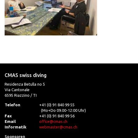
CMAS swiss diving
Residenza Betulla no 5
Via Cantonale
6595 Riazzino / TI
Telefon
+41 (0) 91 840 99 55
(Mo+Do 09.00-12:00 Uhr)
Fax
+41 (0) 91 840 99 56
Email
office@cmas.ch
Informatik
webmaster@cmas.ch
Sponsoren