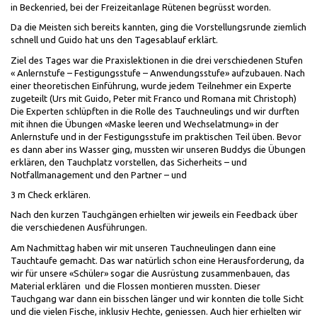
in Beckenried, bei der Freizeitanlage Rütenen begrüsst worden.
Da die Meisten sich bereits kannten, ging die Vorstellungsrunde ziemlich
schnell und Guido hat uns den Tagesablauf erklärt.
Ziel des Tages war die Praxislektionen in die drei verschiedenen Stufen
« Anlernstufe – Festigungsstufe – Anwendungsstufe» aufzubauen. Nach
einer theoretischen Einführung, wurde jedem Teilnehmer ein Experte
zugeteilt (Urs mit Guido, Peter mit Franco und Romana mit Christoph)
Die Experten schlüpften in die Rolle des Tauchneulings und wir durften
mit ihnen die Übungen «Maske leeren und Wechselatmung» in der
Anlernstufe und in der Festigungsstufe im praktischen Teil üben. Bevor
es dann aber ins Wasser ging, mussten wir unseren Buddys die Übungen
erklären, den Tauchplatz vorstellen, das Sicherheits – und
Notfallmanagement und den Partner – und
3 m Check erklären.
Nach den kurzen Tauchgängen erhielten wir jeweils ein Feedback über
die verschiedenen Ausführungen.
Am Nachmittag haben wir mit unseren Tauchneulingen dann eine
Tauchtaufe gemacht. Das war natürlich schon eine Herausforderung, da
wir für unsere «Schüler» sogar die Ausrüstung zusammenbauen, das
Material erklären und die Flossen montieren mussten. Dieser
Tauchgang war dann ein bisschen länger und wir konnten die tolle Sicht
und die vielen Fische, inklusiv Hechte, geniessen. Auch hier erhielten wir