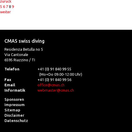
zurück
5
6
7
8
9
weiter
CMAS swiss diving
Residenza Betulla no 5
Via Cantonale
6595 Riazzino / TI
Telefon
+41 (0) 91 840 99 55
(Mo+Do 09.00-12:00 Uhr)
Fax
+41 (0) 91 840 99 56
Email
office@cmas.ch
Informatik
webmaster@cmas.ch
Sponsoren
Impressum
Sitemap
Disclaimer
Datenschutz