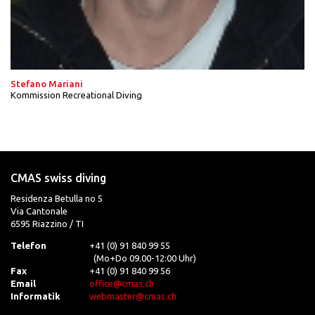
Stefano Mariani
Kommission Recreational Diving
CMAS swiss diving
Residenza Betulla no 5
Via Cantonale
6595 Riazzino / TI
Telefon
+41 (0) 91 840 99 55
(Mo+Do 09.00-12:00 Uhr)
Fax
+41 (0) 91 840 99 56
Email
office@cmas.ch
Informatik
webmaster@cmas.ch