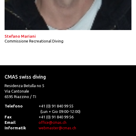
Stefano Mariani
Commissione Recreational Diving
CMAS swiss diving
Residenza Betulla no 5
Via Cantonale
6595 Riazzino / TI
Telefono
+41 (0) 91 840 99 55
(Lun + Gio 09:00-12:00)
Fax
+41 (0) 91 840 99 56
Email
office@cmas.ch
Informatik
webmaster@cmas.ch