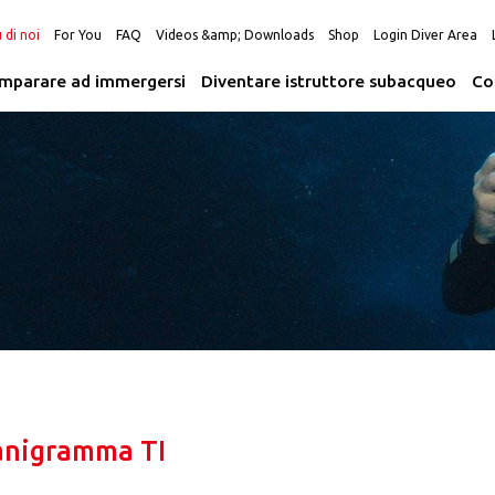
 di noi
For You
FAQ
Videos &amp; Downloads
Shop
Login Diver Area
Imparare ad immergersi
Diventare istruttore subacqueo
Co
anigramma TI