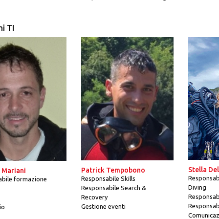
i TI
Stella De
Patrick Tempobono
 Mariani
Responsab
Responsabile Skills
bile formazione
Diving
Responsabile Search &
Responsabi
Recovery
Responsab
Gestione eventi
io
Comunicazi