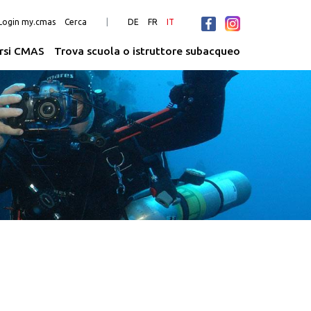
Login my.cmas
Cerca
DE
FR
IT
rsi CMAS
Trova scuola o istruttore subacqueo