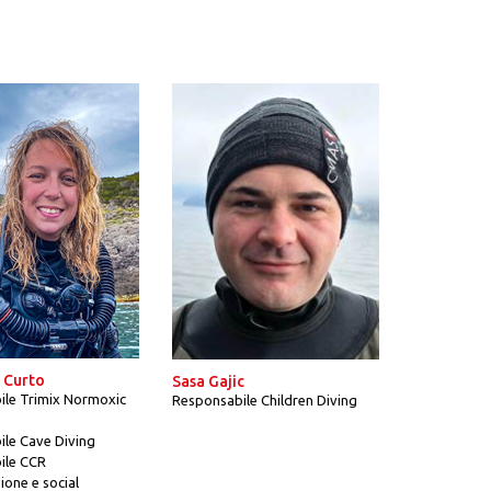
l Curto
Sasa Gajic
ile Trimix Normoxic
Responsabile Children Diving
le Cave Diving
ile CCR
one e social