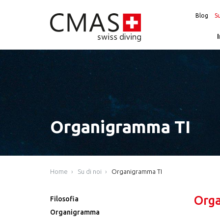
Blog
Su
Organigramma TI
Home
Su di noi
Organigramma TI
Org
Filosofia
Organigramma