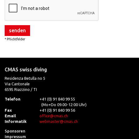
senden
* Pflichtfelder
CMAS swiss diving
Residenza Betulla no 5
Via Cantonale
6595 Riazzino / TI
Telefon
+41 (0) 91 840 99 55
(Mo+Do 09.00-12:00 Uhr)
Fax
+41 (0) 91 840 99 56
Email
office@cmas.ch
Informatik
webmaster@cmas.ch
Sponsoren
Impressum