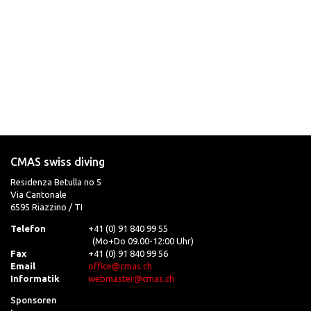
CMAS swiss diving
Residenza Betulla no 5
Via Cantonale
6595 Riazzino / TI
Telefon
+41 (0) 91 840 99 55
(Mo+Do 09.00-12:00 Uhr)
Fax
+41 (0) 91 840 99 56
Email
office@cmas.ch
Informatik
webmaster@cmas.ch
Sponsoren