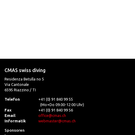
CMAS swiss diving
Residenza Betulla no 5
Via Cantonale
6595 Riazzino / TI
Telefon
+41 (0) 91 840 99 55
(Mo+Do 09.00-12:00 Uhr)
Fax
+41 (0) 91 840 99 56
Email
office@cmas.ch
Informatik
webmaster@cmas.ch
Sponsoren