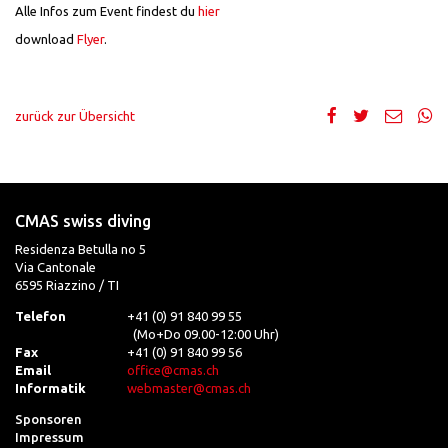
Alle Infos zum Event findest du
hier
download
Flyer
.
zurück zur Übersicht
CMAS swiss diving
Residenza Betulla no 5
Via Cantonale
6595 Riazzino / TI
Telefon
+41 (0) 91 840 99 55
(Mo+Do 09.00-12:00 Uhr)
Fax
+41 (0) 91 840 99 56
Email
office@cmas.ch
Informatik
webmaster@cmas.ch
Sponsoren
Impressum