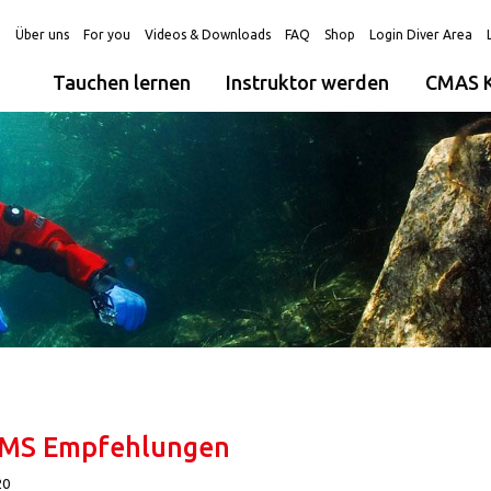
g
Über uns
For you
Videos & Downloads
FAQ
Shop
Login Diver Area
Tauchen lernen
Instruktor werden
CMAS K
MS Empfehlungen
20