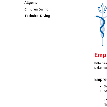
Allgemein
Children Diving
Technical Diving
Emp
Bitte bea
Dekompre
Empfe
Du
So
mi
ko
Ne