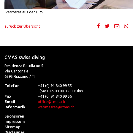
Vertreter aus der DRS
zurück zur Übersicht
CMAS swiss diving
Residenza Betulla no 5
Via Cantonale
6595 Riazzino / TI
Telefon
+41 (0) 91 840 99 55
(Mo+Do 09.00-12:00 Uhr)
Fax
+41 (0) 91 840 99 56
Email
office@cmas.ch
Informatik
webmaster@cmas.ch
Sponsoren
Impressum
Sitemap
Disclaimer