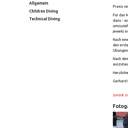
Allgemein
Praxis ve
Children Diving
Für das M
Technical Diving
dazu - w
umzuzieh
jeweils i
Nach ein
den erst
Übungen 
Nach dem
auszutau
Herzliche
Gerhard 
zurück z
Fotoga