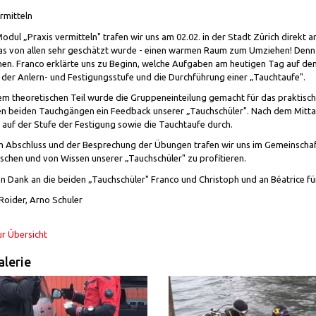
rmitteln
odul „Praxis vermitteln" trafen wir uns am 02.02. in der Stadt Zürich direk
as von allen sehr geschätzt wurde - einen warmen Raum zum Umziehen! Denn 
en. Franco erklärte uns zu Beginn, welche Aufgaben am heutigen Tag auf 
n der Anlern- und Festigungsstufe und die Durchführung einer „Tauchtaufe".
em theoretischen Teil wurde die Gruppeneinteilung gemacht für das praktische
en beiden Tauchgängen ein Feedback unserer „Tauchschüler". Nach dem Mittag
auf der Stufe der Festigung sowie die Tauchtaufe durch.
 Abschluss und der Besprechung der Übungen trafen wir uns im Gemeinschaf
schen und von Wissen unserer „Tauchschüler" zu profitieren.
n Dank an die beiden „Tauchschüler" Franco und Christoph und an Béatrice fü
Roider, Arno Schuler
ur Übersicht
lerie