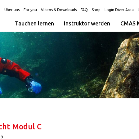
g
Über uns
For you
Videos & Downloads
FAQ
Shop
Login Diver Area
Tauchen lernen
Instruktor werden
CMAS K
cht Modul C
19