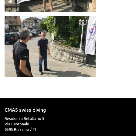
CMAS swiss diving
Residenza Betulla no 5
Via Cantonale
6595 Riazzino / TI