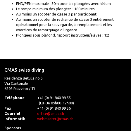
END/PEN maximale : 30m pour les plongées avec hélium
Le temps minimum des plongées : 180 minutes
Au moins un scooter de classe 3 par participant.
Au moins un scooter de rechange de classe 3 entièrement
opérationnel pour la sauvegarde, le remplacement et les
exercices de remorquage d’urgence
Plongées sous plafond, rapport instructeur/élèves : 1:2
CMAS swiss diving
Residenza Betulla no 5
Via Cantonale
6595 Riazzino / TI
Téléphone
+41 (0) 91 840 99 55
(Lu+Je 09h00-12h00)
Fax
+41 (0) 91 840 99 56
Courriel
office@cmas.ch
Informatik
webmaster@cmas.ch
Sponsors