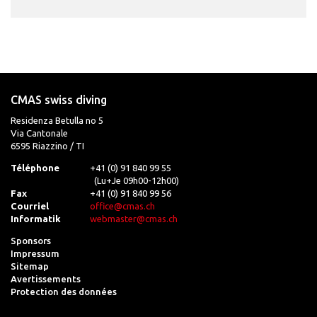
CMAS swiss diving
Residenza Betulla no 5
Via Cantonale
6595 Riazzino / TI
Téléphone
+41 (0) 91 840 99 55
(Lu+Je 09h00-12h00)
Fax
+41 (0) 91 840 99 56
Courriel
office@cmas.ch
Informatik
webmaster@cmas.ch
Sponsors
Impressum
Sitemap
Avertissements
Protection des données