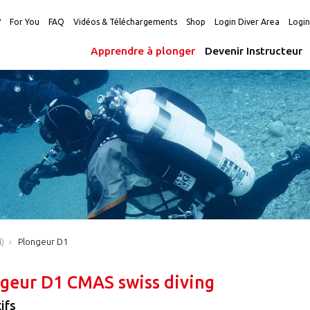
?
For You
FAQ
Vidéos & Téléchargements
Shop
Login Diver Area
Logi
Apprendre à plonger
Devenir Instructeur
)
Plongeur D1
geur D1 CMAS swiss diving
ifs