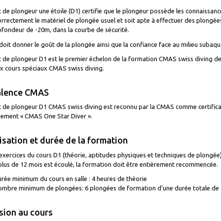
 de plongeur une étoile (D1) certifie que le plongeur possède les connaissance
correctement le matériel de plongée usuel et soit apte à effectuer des plongées
fondeur de -20m, dans la courbe de sécurité.
doit donner le goût de la plongée ainsi que la confiance face au milieu subaqu
 de plongeur D1 est le premier échelon de la formation CMAS swiss diving de 
 cours spéciaux CMAS swiss diving.
alence CMAS
t de plongeur D1 CMAS swiss diving est reconnu par la CMAS comme certificat
vement « CMAS One Star Diver ».
sation et durée de la formation
exercices du cours D1 (théorie, aptitudes physiques et techniques de plongée)
plus de 12 mois est écoulé, la formation doit être entièrement recommencée.
rée minimum du cours en salle : 4 heures de théorie
mbre minimum de plongées: 6 plongées de formation d’une durée totale de 
ion au cours