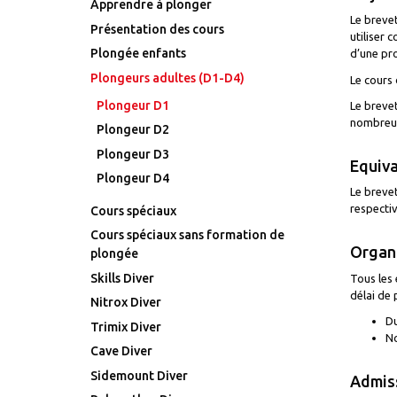
Apprendre à plonger
Le brevet
Présentation des cours
utiliser 
Plongée enfants
d’une pro
Plongeurs adultes (D1-D4)
Le cours 
Plongeur D1
Le brevet
nombreux
Plongeur D2
Plongeur D3
Equiv
Plongeur D4
Le breve
respecti
Cours spéciaux
Cours spéciaux sans formation de
Organi
plongée
Skills Diver
Tous les 
délai de 
Nitrox Diver
Du
Trimix Diver
No
Cave Diver
Sidemount Diver
Admiss