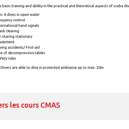
 basic training and ability in the practical and theoretical aspects of scuba di
n. 6 dives in open water
uyancy control
ternational hand signals
sk clearing
r sharing stationary
quipment
ving accidents/ First-aid
e of decompression tables
fety rules
Divers are able to dive in protected ambiance up to max. 20m.
ers les cours CMAS