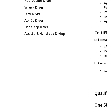
Rebreather Diver
Ag
Wreck Diver
Po
Pr
DPV Diver
No
Apnée Diver
Ap
Handicap Diver
Certif
Assistant Handicap Diving
La format
Ef
Ré
Ré
La fin de
Ca
Qualif
One St