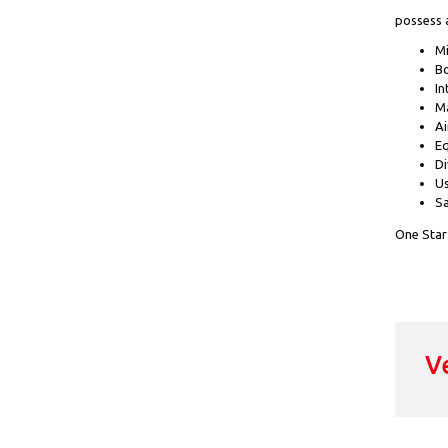
possess a
Mi
Bo
In
Ma
Ai
E
Di
Us
Sa
One Star 
V