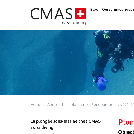
Blog
Qui sommes nous 
Home
Apprendre à plonger
Plongeurs adultes (D1-D4
Plon
La plongée sous-marine chez CMAS
swiss diving
Object