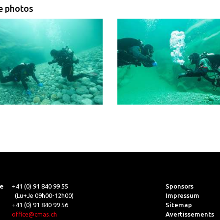
e photos
e
+41 (0) 91 840 99 55
Sponsors
(Lu+Je 09h00-12h00)
Impressum
+41 (0) 91 840 99 56
Sitemap
office@cmas.ch
Avertissements