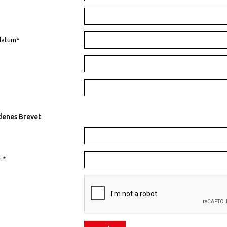
datum*
enes Brevet
.*