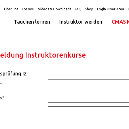
g
Über uns
For you
Videos & Downloads
FAQ
Shop
Login Diver Area
Tauchen lernen
Instruktor werden
CMAS K
ldung Instruktorenkurse
sprüfung I2
*
e*