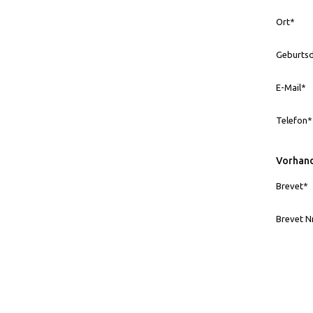
Ort*
Geburts
E-Mail*
Telefon*
Vorhand
Brevet*
Brevet Nr