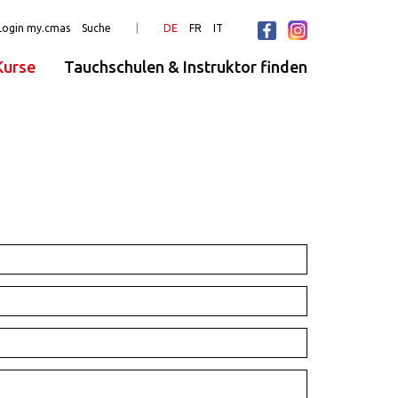
Login my.cmas
Suche
DE
FR
IT
urse
Tauchschulen & Instruktor finden