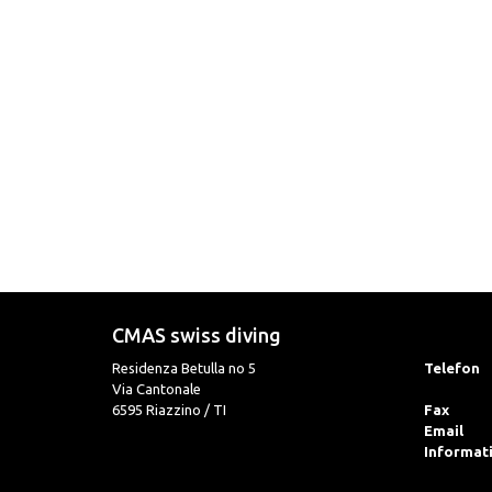
CMAS swiss diving
Residenza Betulla no 5
Telefon
Via Cantonale
6595 Riazzino / TI
Fax
Email
Informat