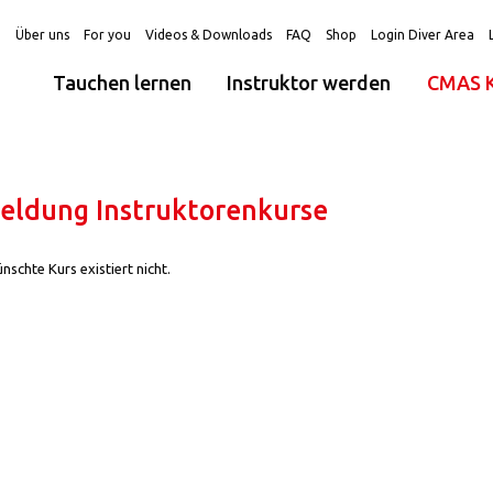
g
Über uns
For you
Videos & Downloads
FAQ
Shop
Login Diver Area
Tauchen lernen
Instruktor werden
CMAS K
ldung Instruktorenkurse
schte Kurs existiert nicht.