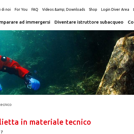
 di noi
For You
FAQ
Videos &amp; Downloads
Shop
Login Diver Area
Imparare ad immergersi
Diventare istruttore subacqueo
Co
tecnico
ietta in materiale tecnico
17