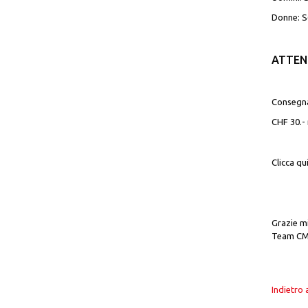
Donne: S(
ATTENZ
Consegna
CHF 30.- 
Clicca qu
Grazie mi
Team CMA
Indietro 