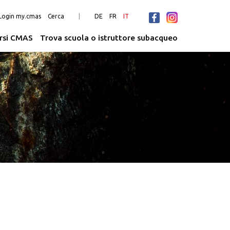
Login my.cmas
Cerca
DE
FR
IT
rsi CMAS
Trova scuola o istruttore subacqueo