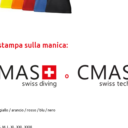
stampa sulla manica:
o
giallo / arancio / rosso / blu / nero
, M, L, XL, XXL, XXXL