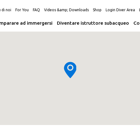
 di noi
For You
FAQ
Videos &amp; Downloads
Shop
Login Diver Area
Imparare ad immergersi
Diventare istruttore subacqueo
Co