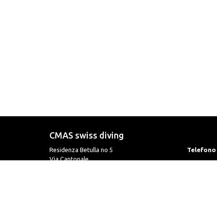
CMAS swiss diving
Residenza Betulla no 5
Telefono
Via Cantonale
6595 Riazzino / TI
Fax
Email
Informat