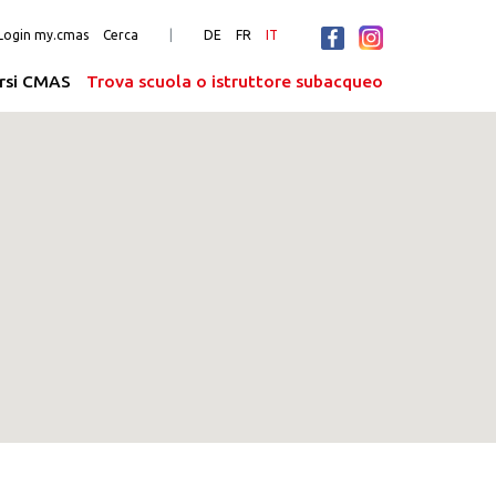
Login my.cmas
Cerca
DE
FR
IT
rsi CMAS
Trova scuola o istruttore subacqueo