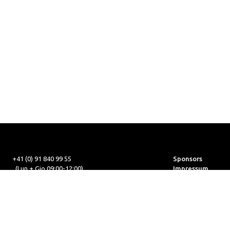
+41 (0) 91 840 99 55
Sponsors
(Lun + Gio 09:00-12:00)
Impressum
+41 (0) 91 840 99 56
Mappa del sito
office@cmas.ch
Disclaimer
ik
webmaster@cmas.ch
Protezione dei da