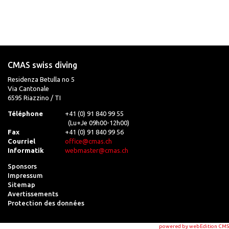
CMAS swiss diving
Residenza Betulla no 5
Via Cantonale
6595 Riazzino / TI
Téléphone
+41 (0) 91 840 99 55
(Lu+Je 09h00-12h00)
Fax
+41 (0) 91 840 99 56
Courriel
office@cmas.ch
Informatik
webmaster@cmas.ch
Sponsors
Impressum
Sitemap
Avertissements
Protection des données
powered by webEdition CMS