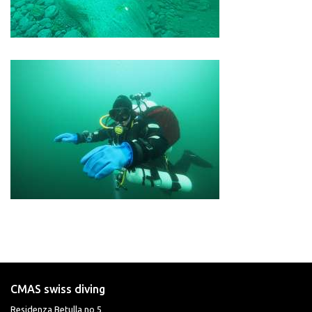
CMAS swiss diving
Residenza Betulla no 5