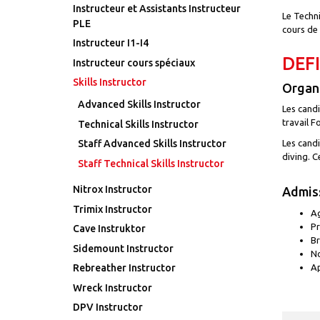
Instructeur et Assistants Instructeur
Le Techni
PLE
cours de 
Instructeur I1-I4
DEF
Instructeur cours spéciaux
Skills Instructor
Organi
Advanced Skills Instructor
Les candi
travail F
Technical Skills Instructor
Staff Advanced Skills Instructor
Les candi
diving. 
Staff Technical Skills Instructor
Nitrox Instructor
Admiss
Trimix Instructor
Ag
Pr
Cave Instruktor
Br
Sidemount Instructor
No
Ap
Rebreather Instructor
Wreck Instructor
DPV Instructor