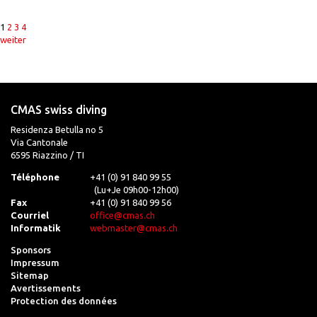
1
2
3
4
weiter
CMAS swiss diving
Residenza Betulla no 5
Via Cantonale
6595 Riazzino / TI
Téléphone
+41 (0) 91 840 99 55
(Lu+Je 09h00-12h00)
Fax
+41 (0) 91 840 99 56
Courriel
office@cmas.ch
Informatik
webmaster@cmas.ch
Sponsors
Impressum
Sitemap
Avertissements
Protection des données