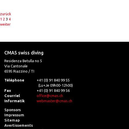
zurück
1
2
3
4
weiter
CMAS swiss diving
Residenza Betulla no 5
Via Cantonale
6595 Riazzino / TI
Téléphone
+41 (0) 91 840 99 55
(Lu+Je 09h00-12h00)
Fax
+41 (0) 91 840 99 56
Courriel
office@cmas.ch
Informatik
webmaster@cmas.ch
Sponsors
Impressum
Sitemap
Avertissements