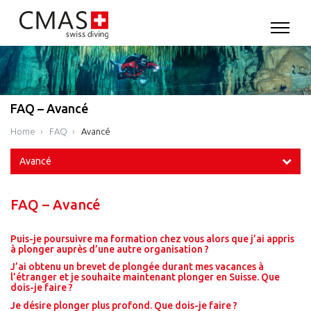
FAQ – Avancé
Home
FAQ
Avancé
Avancé
FAQ – Avancé
Puis-je poursuivre ma formation chez vous alors que j’ai appris
à plonger auprès d’une autre organisation ?
J’ai obtenu un brevet de plongée durant mes vacances à
l’étranger et je souhaite maintenant plonger en Suisse. Que
dois-je faire ?
Je désire plonger plus profond. Que dois-je faire ?