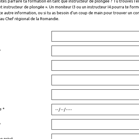
tes parfaire ta formation en tant que instructeur de plongée ? Tu trouves l
et instructeur de plongée ». Un moniteur I3 ou un instructeur I4 pourra te form
e autre information, ou si tu as besoin d'un coup de main pour trouver un con
 au Chef régional de la Romandie.
*
e *
*
e privé