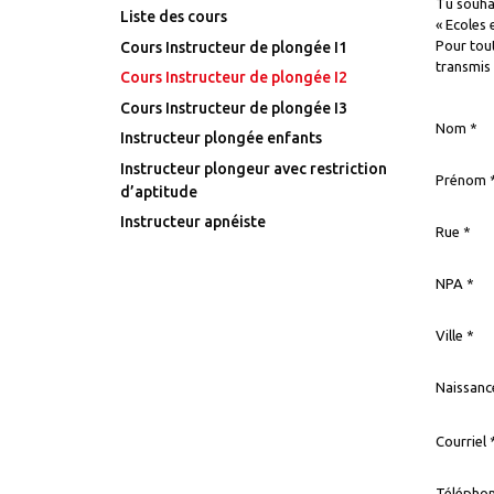
Tu souhai
Liste des cours
« Ecoles 
Pour tout
Cours Instructeur de plongée I1
transmis
Cours Instructeur de plongée I2
Cours Instructeur de plongée I3
Nom *
Instructeur plongée enfants
Instructeur plongeur avec restriction
Prénom 
d’aptitude
Instructeur apnéiste
Rue *
NPA *
Ville *
Naissanc
Courriel 
Téléphon