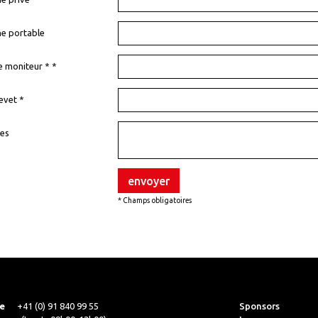
e portable
e moniteur * *
evet *
es
envoyer
* Champs obligatoires
e
+41 (0) 91 840 99 55
Sponsors