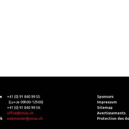
e
+41 (0) 91 840 99 55
Sponsors
(Lu+Je 09h00-12h00)
Impressum
+41 (0) 91 840 99 56
Sitemap
office@cmas.ch
Avertissements
ik
webmaster@cmas.ch
Protection des d