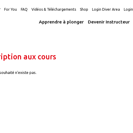
?
For You
FAQ
Vidéos & Téléchargements
Shop
Login Diver Area
Logi
Apprendre à plonger
Devenir Instructeur
ription aux cours
souhaité n'existe pas.