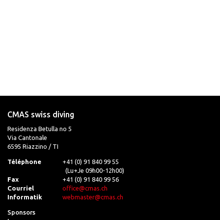
CMAS swiss diving
Residenza Betulla no 5
Via Cantonale
6595 Riazzino / TI
Téléphone
+41 (0) 91 840 99 55
(Lu+Je 09h00-12h00)
Fax
+41 (0) 91 840 99 56
Courriel
office@cmas.ch
Informatik
webmaster@cmas.ch
Sponsors