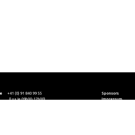
e
+41 (0) 91 840 99 55
Sponsors
(Lu+Je 09h00-12h00)
Impressum
+41 (0) 91 840 99 56
Sitemap
office@cmas.ch
Avertissements
ik
webmaster@cmas.ch
Protection des d