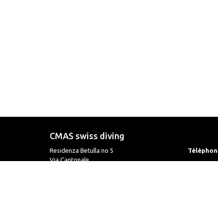
CMAS swiss diving
Residenza Betulla no 5
Téléphon
Via Cantonale
6595 Riazzino / TI
Fax
Courriel
Informat