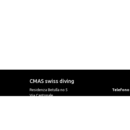
CMAS swiss diving
Residenza Betulla no 5
Telefono
Via Cantonale
6595 Riazzino / TI
Fax
Email
Informat