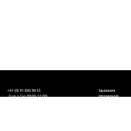
+41 (0) 91 840 99 55
Sponsors
(Lun + Gio 09:00-12:00)
Impressum
+41 (0) 91 840 99 56
Mappa del sito
office@cmas.ch
Disclaimer
ik
webmaster@cmas.ch
Protezione dei da