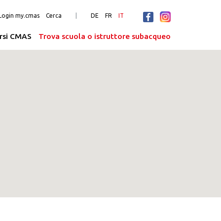
Login my.cmas
Cerca
DE
FR
IT
rsi CMAS
Trova scuola o istruttore subacqueo