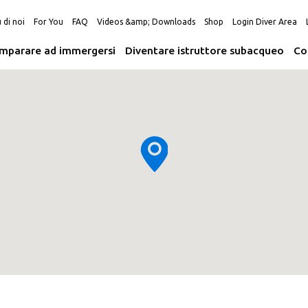
 di noi
For You
FAQ
Videos &amp; Downloads
Shop
Login Diver Area
Imparare ad immergersi
Diventare istruttore subacqueo
Co